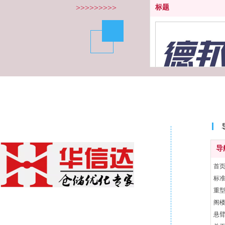
>>>>>>>>>
标题
1
导
首
标
重
1
阁
悬